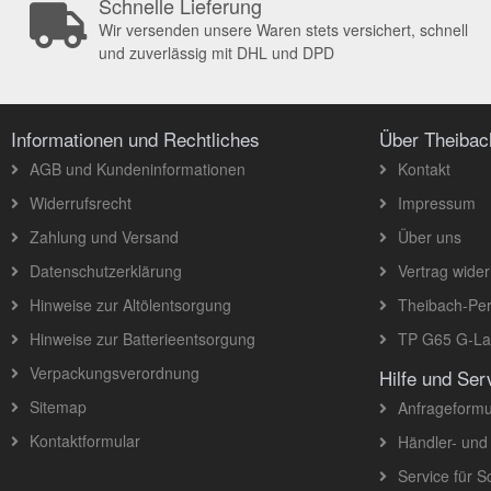
Schnelle Lieferung
Wir versenden unsere Waren stets versichert, schnell
und zuverlässig mit DHL und DPD
Informationen und Rechtliches
Über Theiba
AGB und Kundeninformationen
Kontakt
Widerrufsrecht
Impressum
Zahlung und Versand
Über uns
Datenschutzerklärung
Vertrag wider
Hinweise zur Altölentsorgung
Theibach-Per
Hinweise zur Batterieentsorgung
TP G65 G-Lad
Verpackungsverordnung
Hilfe und Ser
Sitemap
Anfrageformu
Kontaktformular
Händler- und
Service für 