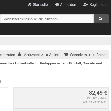
Startseite
Anmelden
Registrieren
widerrufen
Merkzettel
0
Artikel
Warenkorb
0
Artikel
annrolle / Umlenkrolle für Keilrippenriemen G60 Golf, Corrado und
t
32,49 €
inkl. 19 % MwSt.
zzgl.
Versandkosten