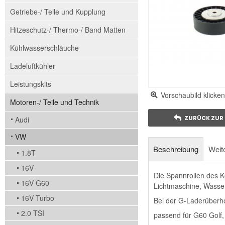
Getriebe-/ Teile und Kupplung
Hitzeschutz-/ Thermo-/ Band Matten
Kühlwasserschläuche
Ladeluftkühler
Leistungskits
Vorschaubild klicken
Motoren-/ Teile und Technik
ZURÜCK ZUR 
Audi
VW
Beschreibung
Weite
1.8T
16V
Die Spannrollen des K
16V G60
Lichtmaschine, Wasse
16V Turbo
Bei der G-Laderüberho
2.0 TSI
passend für G60 Golf,