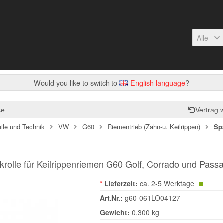
Alle
Would you like to switch to
English language
?
se
Vertrag 
eile und Technik
VW
G60
Riementrieb (Zahn-u. Keilrippen)
Sp
krolle für Keilrippenriemen G60 Golf, Corrado und Passa
*
Lieferzeit:
ca. 2-5 Werktage
Art.Nr.:
g60-061LO04127
Gewicht:
0,300 kg