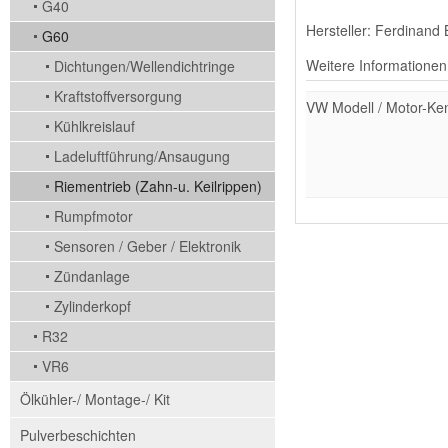
G40
Hersteller: Ferdinand 
G60
Weitere Informationen
Dichtungen/Wellendichtringe
Kraftstoffversorgung
VW Modell / Motor-Ke
Kühlkreislauf
Ladeluftführung/Ansaugung
Riementrieb (Zahn-u. Keilrippen)
Rumpfmotor
Sensoren / Geber / Elektronik
Zündanlage
Zylinderkopf
R32
VR6
Ölkühler-/ Montage-/ Kit
Pulverbeschichten