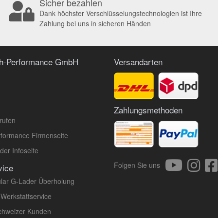
Sicher bezahlen
Dank höchster Verschlüsselungstechnologien ist Ihre
Zahlung bei uns in sicheren Händen
ch-Performance GmbH
Versandarten
Zahlungsmethoden
rufen
formance Firmenseite
er Infoseite
Folgen Sie uns
vice
lar G-Lader Überholung
 Werkstattservice
Schweizer Kunden