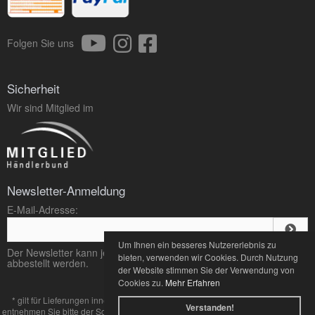
Folgen Sie uns
Sicherheit
Wir sind Mitglied im
Newsletter-Anmeldung
E-Mail-Adresse:
Um Ihnen ein besseres Nutzererlebnis zu
Der Newsletter kann jederzeit hier oder in Ihrem Kundenkonto
bieten, verwenden wir Cookies. Durch Nutzung
abbestellt werden.
der Website stimmen Sie der Verwendung von
Cookies zu.
Mehr Erfahren
* gilt für Lieferungen innerhalb Deutschlands, Lieferzeiten für andere Länder
Verstanden!
entnehmen Sie bitte der Schaltfläche mit den
Zahlung und Versand
Bedingungen.