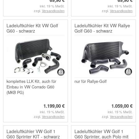
69,90 €
69,90 €
inkl. 19 % MwSt.
inkl. 19 % MwSt.
zzgl.
Versandkosten
zzgl.
Versandkosten
Ladeluftkühler Kit VW Golf
Ladeluftkühler Kit VW Rallye
G60 - schwarz
Golf G60 - schwarz
komplettes LLK Kit, auch für
nur für Rallye-Golf
Einbau in VW Corrado G60
(MKB PG)
1.199,00 €
1.059,00 €
inkl. 19 % MwSt.
inkl. 19 % MwSt.
zzgl.
Versandkosten
zzgl.
Versandkosten
Ladeluftkühler VW Golf 1
Ladeluftkühler VW Golf 1
G60 Sprinter KIT - schwarz
G60 Sprinter, auch Polo mit