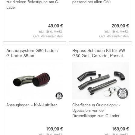
zur direkten Befestigung am G-
passend bei allen G60
Lader
49,00 €
209,90 €
inkl. 19 % MwSt.
inkl. 19 % MwSt.
zzgl.
Versandkosten
zzgl.
Versandkosten
Ansaugsystem G60 Lader /
Bypass Schlauch Kit für VW
G-Lader 85mm
G60 Golf, Corrado, Passat -
Black-Edition
Ansaugbogen + K&N-Luftfilter
Oberfläche in Originaloptik -
Bypassrohr von der
Drosselklappe zum G-Lader
199,90 €
169,90 €
inkl. 19 % MwSt.
inkl. 19 % MwSt.