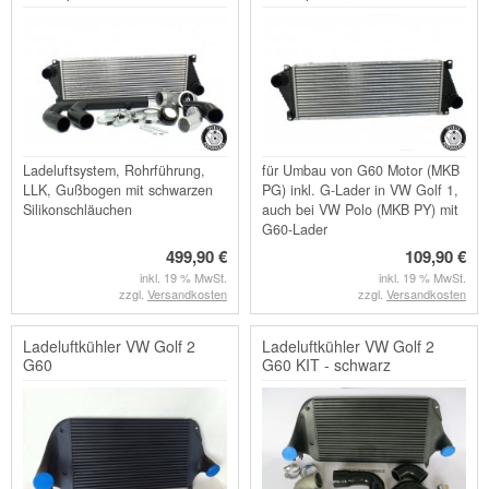
G60 Lader
Ladeluftsystem, Rohrführung,
für Umbau von G60 Motor (MKB
LLK, Gußbogen mit schwarzen
PG) inkl. G-Lader in VW Golf 1,
Silikonschläuchen
auch bei VW Polo (MKB PY) mit
G60-Lader
499,90 €
109,90 €
inkl. 19 % MwSt.
inkl. 19 % MwSt.
zzgl.
Versandkosten
zzgl.
Versandkosten
Ladeluftkühler VW Golf 2
Ladeluftkühler VW Golf 2
G60
G60 KIT - schwarz