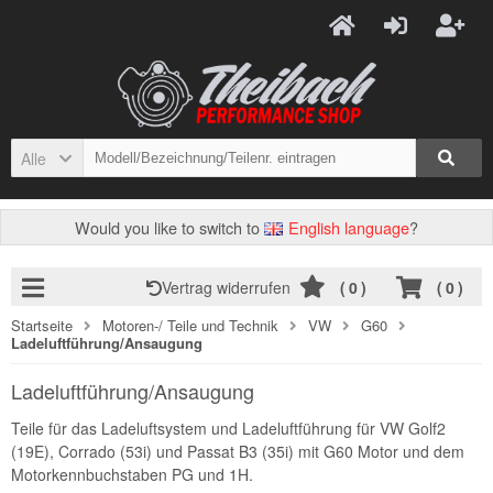
Alle
Would you like to switch to
English language
?
Vertrag widerrufen
(
0
)
(
0
)
Startseite
Motoren-/ Teile und Technik
VW
G60
Ladeluftführung/Ansaugung
Ladeluftführung/Ansaugung
Teile für das Ladeluftsystem und Ladeluftführung für VW Golf2
(19E), Corrado (53i) und Passat B3 (35i) mit G60 Motor und dem
Motorkennbuchstaben PG und 1H.