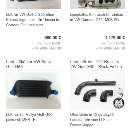
LLK für VW Golf 2 G60 ohne
komplettes KIT, auch für Einbau
Klimaanlage, auch für Umbau in
in VW Corrado G60, MKB PG
Corrado G60 geeignet
680,00 €
1.179,00 €
inkl. 19 % MwSt.
inkl. 19 % MwSt.
zzgl.
Versandkosten
zzgl.
Versandkosten
Ladeluftkühler VW Rallye
Ladeluftrohr - CO-Rohr für
Golf G60
VW Golf G60 - Black-Edition
LLK nur für Rallye-Golf G60
Oberfläche in Originaloptik -
passend, MKB 1H
Ladeluftrohr vom LLK zur
Drosselklappe