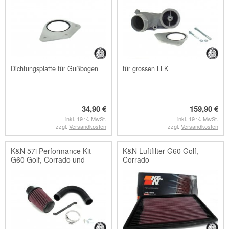
Dichtungsplatte für Gußbogen
für grossen LLK
34,90 €
159,90 €
inkl. 19 % MwSt.
inkl. 19 % MwSt.
zzgl.
Versandkosten
zzgl.
Versandkosten
K&N 57i Performance Kit
K&N Luftfilter G60 Golf,
G60 Golf, Corrado und
Corrado
Passat