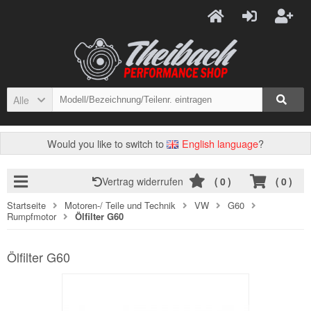
Alle
Would you like to switch to
English language
?
Vertrag widerrufen
(
0
)
(
0
)
Startseite
Motoren-/ Teile und Technik
VW
G60
Rumpfmotor
Ölfilter G60
Ölfilter G60