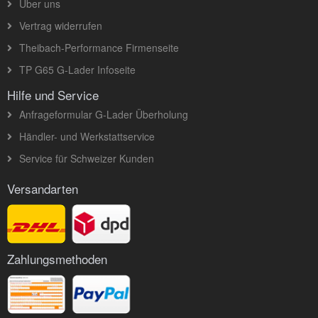
Über uns
Vertrag widerrufen
Theibach-Performance Firmenseite
TP G65 G-Lader Infoseite
Hilfe und Service
Anfrageformular G-Lader Überholung
Händler- und Werkstattservice
Service für Schweizer Kunden
Versandarten
Zahlungsmethoden