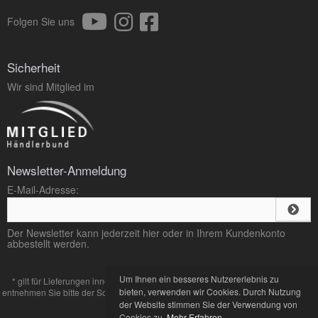
Folgen Sie uns
Sicherheit
Wir sind Mitglied im
Newsletter-Anmeldung
E-Mail-Adresse:
Der Newsletter kann jederzeit hier oder in Ihrem Kundenkonto
abbestellt werden.
Um Ihnen ein besseres Nutzererlebnis zu
* gilt für Lieferungen innerhalb Deutschlands, Lieferzeiten für andere Länder
bieten, verwenden wir Cookies. Durch Nutzung
entnehmen Sie bitte der Schaltfläche mit den
Zahlung und Versand
Bedingungen.
der Website stimmen Sie der Verwendung von
Cookies zu.
Mehr Erfahren