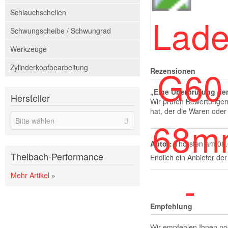
Schlauchschellen
Schwungscheibe / Schwungrad
Werkzeuge
Zylinderkopfbearbeitung
Rezensionen
„Eine Überprüfung der
Hersteller
Wir prüfen Bewertungen 
hat, der die Waren oder 
Bitte wählen
Autor:
Thorsten
am 08
Theibach-Performance
Endlich ein Anbieter der
Mehr Artikel
»
Empfehlung
Wir empfehlen Ihnen no