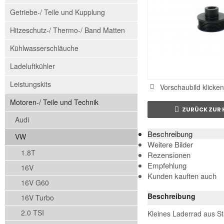
Getriebe-/ Teile und Kupplung
Hitzeschutz-/ Thermo-/ Band Matten
Kühlwasserschläuche
Ladeluftkühler
Leistungskits
Vorschaubild klicken
Motoren-/ Teile und Technik
ZURÜCK ZUR 
Audi
Beschreibung
VW
Weitere Bilder
1.8T
Rezensionen
Empfehlung
16V
Kunden kauften auch
16V G60
Beschreibung
16V Turbo
2.0 TSI
Kleines Laderrad aus S