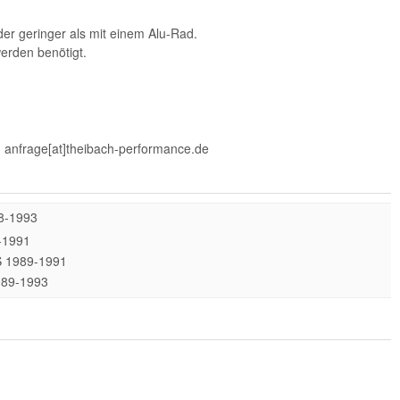
er geringer als mit einem Alu-Rad.
werden benötigt.
 | anfrage[at]theibach-performance.de
88-1993
0-1991
PS 1989-1991
1989-1993