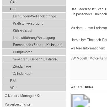
G40
G60
Das Laderrad ist Stahl 
Ein passender Tuningch
Dichtungen/Wellendichtringe
Kraftstoffversorgung
Mit dem 68mm Laderrad 
Kühlkreislauf
Ladeluftführung/Ansaugung
Hersteller: Theibach-Pe
Riementrieb (Zahn-u. Keilrippen)
Weitere Informationen:
Rumpfmotor
VW Modell / Motor-Ken
Sensoren / Geber / Elektronik
Zündanlage
Zylinderkopf
R32
Weitere Bilder
VR6
Ölkühler-/ Montage-/ Kit
Pulverbeschichten