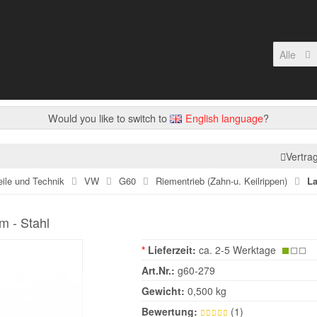
Alle
Would you like to switch to
English language
?
Vertra
eile und Technik
VW
G60
Riementrieb (Zahn-u. Keilrippen)
La
 - Stahl
*
Lieferzeit:
ca. 2-5 Werktage
Art.Nr.:
g60-279
Gewicht:
0,500 kg
Bewertung:
(1)