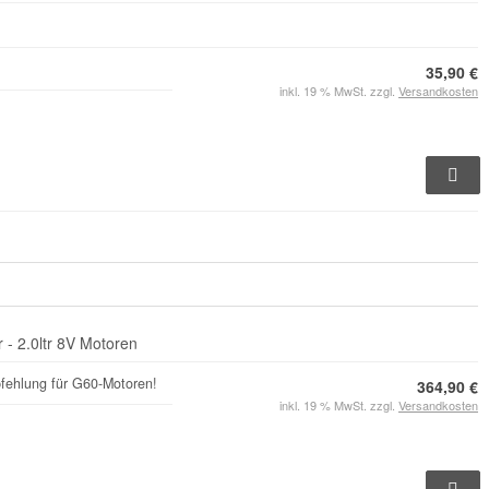
35,90 €
inkl. 19 % MwSt. zzgl.
Versandkosten
 - 2.0ltr 8V Motoren
mpfehlung für G60-Motoren!
364,90 €
inkl. 19 % MwSt. zzgl.
Versandkosten