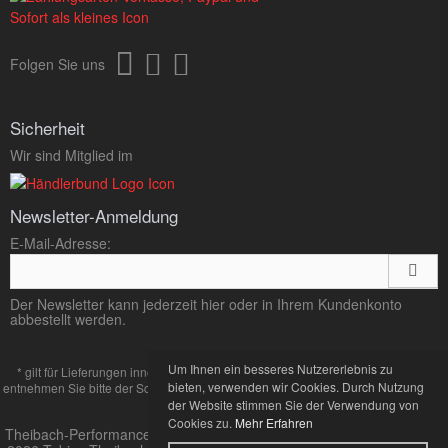
Folgen Sie uns
Sicherheit
Wir sind Mitglied im
Newsletter-Anmeldung
E-Mail-Adresse:
Der Newsletter kann jederzeit hier oder in Ihrem Kundenkonto
abbestellt werden.
Um Ihnen ein besseres Nutzererlebnis zu
* gilt für Lieferungen innerhalb Deutschlands, Lieferzeiten für andere Länder
bieten, verwenden wir Cookies. Durch Nutzung
entnehmen Sie bitte der Schaltfläche mit den
Zahlung und Versand
Bedingungen.
der Website stimmen Sie der Verwendung von
Cookies zu.
Mehr Erfahren
Theibach-Performance Online-Shop für VW und Audi Tuning © 2013-