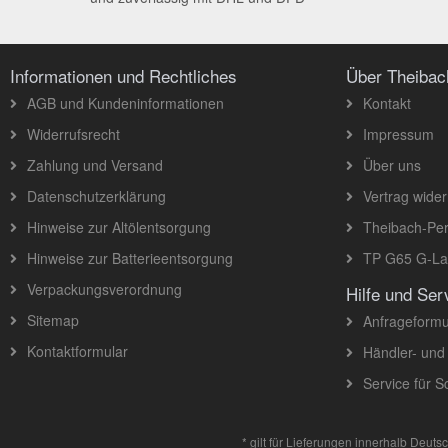
Informationen und Rechtliches
Über Theiba
AGB und Kundeninformationen
Kontakt
Widerrufsrecht
Impressum
Zahlung und Versand
Über uns
Datenschutzerklärung
Vertrag wider
Hinweise zur Altölentsorgung
Theibach-Per
Hinweise zur Batterieentsorgung
TP G65 G-Lad
Verpackungsverordnung
Hilfe und Ser
Sitemap
Anfrageformu
Kontaktformular
Händler- und
Service für 
* gilt für Lieferungen innerhalb Deut