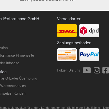
ch-Performance GmbH
Versandarten
Zahlungsmethoden
rufen
formance Firmenseite
er Infoseite
Folgen Sie uns
vice
lar G-Lader Überholung
 Werkstattservice
Schweizer Kunden
schlands, Lieferzeiten für andere Länder entnehmen Sie bitte der Schaltfläche mit d