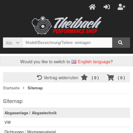
Alle
Would you like to switch to
English language
?
Vertrag widerrufen
(
0
)
(
0
)
Startseite
Sitemap
Sitemap
Abgasanlage / Abgastechnik
VW
Dichtungen / Montagematerial