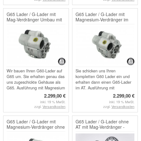
G65 Lader / G-Lader mit
G65 Lader / G-Lader mit
Mag-Verdränger Umbau mit
Magnesium-Verdränger im
angeliefertem Gehäuse
AT
Wir bauen Ihren G60-Lader auf
Sie schicken uns Ihren
G65 um. Sie erhalten genau das
kompletten G60 Lader ein und
uns zugeschickte Gehäuse als
erhalten dann einen G65-Lader
G65. Ausführung mit Magnesium
im AT. Ausführung mit
- Verdränger
Magnesium - Verdränger
2.299,00 €
2.299,00 €
inkl. 19 % MwSt.
inkl. 19 % MwSt.
zzgl.
Versandkosten
zzgl.
Versandkosten
G65 Lader / G-Lader mit
G65 Lader / G-Lader ohne
Magnesium-Verdränger ohne
AT mit Mag-Verdränger -
AT
Neues Gehäuse