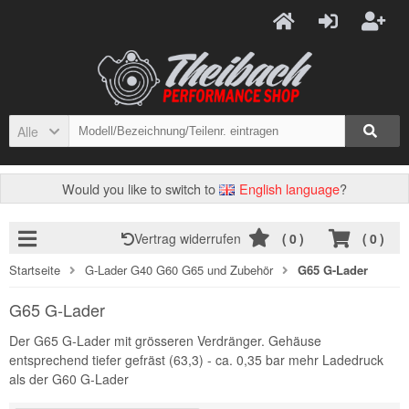
Alle
Would you like to switch to
English language
?
Vertrag widerrufen
(
0
)
(
0
)
Startseite
G-Lader G40 G60 G65 und Zubehör
G65 G-Lader
G65 G-Lader
Der G65 G-Lader mit grösseren Verdränger. Gehäuse
entsprechend tiefer gefräst (63,3) - ca. 0,35 bar mehr Ladedruck
als der G60 G-Lader