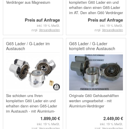
Verdränger aus Magnesium
kompletten G60 Lader ein und
erhalten dann einen G65-Lader
im AT. Den alten G60 Verdränger
erhalten Sie ebenfalls zurück.
Preis auf Anfrage
Preis auf Anfrage
Ausführung mit MAGNESIUM -
inkl. 19 % MwSt.
inkl. 19 % MwSt.
Verdränger
zzgl.
Versandkosten
zzgl.
Versandkosten
G65 Lader / G-Lader im
G65 Lader / G-Lader
Austausch
komplett ohne Austausch
Sie schicken uns Ihren
Originale G60 Gehäusehälften
kompletten G60 Lader ein und
werden umgearbeitet - mit
erhalten dann einen G65-Lader
Aluminium-Verdränger
im Austausch - mit Aluminium-
Verdränger
1.899,00 €
2.449,00 €
inkl. 19 % MwSt.
inkl. 19 % MwSt.
zzgl.
Versandkosten
zzgl.
Versandkosten