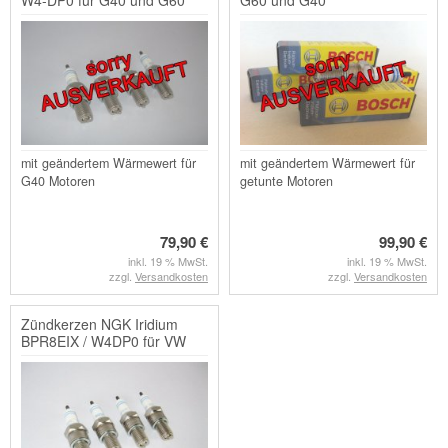
mit geändertem Wärmewert für
mit geändertem Wärmewert für
G40 Motoren
getunte Motoren
79,90 €
99,90 €
inkl. 19 % MwSt.
inkl. 19 % MwSt.
zzgl.
Versandkosten
zzgl.
Versandkosten
Zündkerzen NGK Iridium
BPR8EIX / W4DP0 für VW
G40