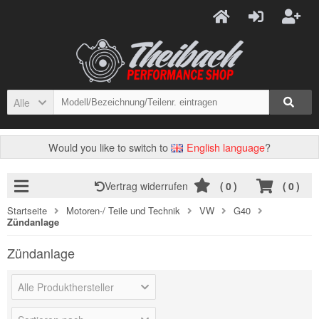
Alle
Would you like to switch to
English language
?
Vertrag widerrufen
(
0
)
(
0
)
Startseite
Motoren-/ Teile und Technik
VW
G40
Zündanlage
Zündanlage
Alle Produkthersteller