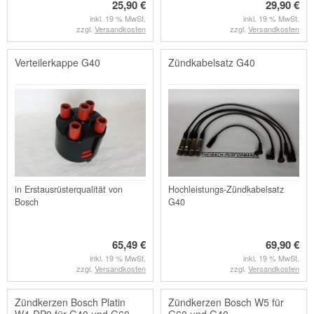
25,90 €
29,90 €
inkl. 19 % MwSt.
inkl. 19 % MwSt.
zzgl.
Versandkosten
zzgl.
Versandkosten
Verteilerkappe G40
Zündkabelsatz G40
in Erstausrüsterqualität von
Hochleistungs-Zündkabelsatz
Bosch
G40
65,49 €
69,90 €
inkl. 19 % MwSt.
inkl. 19 % MwSt.
zzgl.
Versandkosten
zzgl.
Versandkosten
Zündkerzen Bosch Platin
Zündkerzen Bosch W5 für
W4-DP0 für G40 und G60
G60 und G40