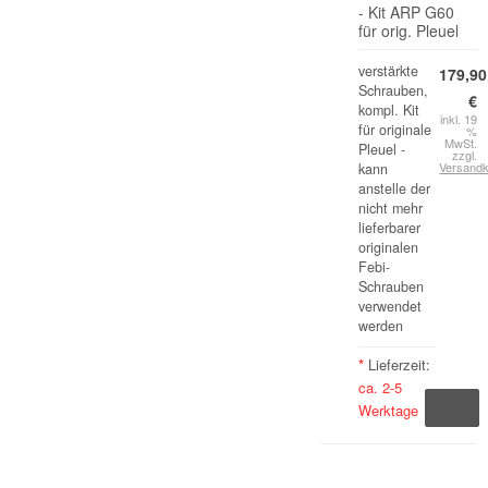
- Kit ARP G60
für orig. Pleuel
verstärkte
179,90
Schrauben,
€
kompl. Kit
inkl. 19
für originale
%
MwSt.
Pleuel -
zzgl.
Versand
kann
anstelle der
nicht mehr
lieferbarer
originalen
Febi-
Schrauben
verwendet
werden
*
Lieferzeit:
ca. 2-5
Werktage