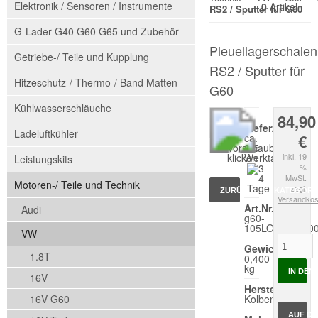
Elektronik / Sensoren / Instrumente
0
Artikel
RS2 / Sputter für G60
G-Lader G40 G60 G65 und Zubehör
Pleuellagerschalen
Getriebe-/ Teile und Kupplung
RS2 / Sputter für
Hitzeschutz-/ Thermo-/ Band Matten
G60
Kühlwasserschläuche
84,90
*
Lieferzeit:
Ladeluftkühler
€
ca.
Vorschaubild
2-5
klicken
Werktage
inkl. 19
Leistungskits
%
MwSt.
Motoren-/ Teile und Technik
zzgl.
ZURÜCK ZUR KATEGORI
Versandkos
Art.Nr.:
Audi
g60-
105LO7733860
VW
Gewicht:
1.8T
0,400
kg
IN DE
16V
Hersteller:
16V G60
Kolbenschmidt
AUF D