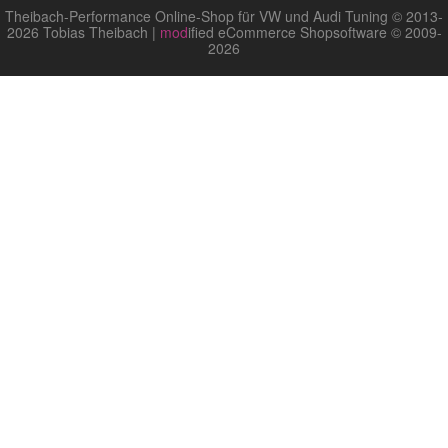
Theibach-Performance Online-Shop für VW und Audi Tuning © 2013-
2026 Tobias Theibach |
mod
ified eCommerce Shopsoftware © 2009-
2026