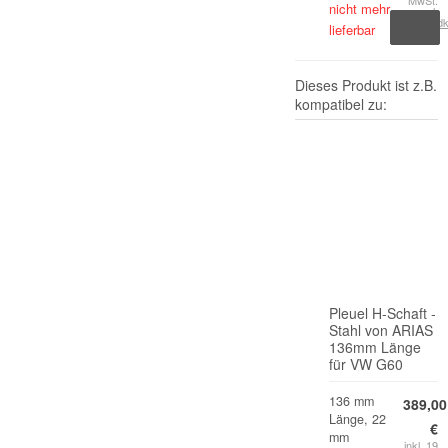
MwSt.
nicht mehr
zzgl.
Versand
lieferbar
Dieses Produkt ist z.B.
kompatibel zu:
Pleuel H-Schaft -
Stahl von ARIAS
136mm Länge
für VW G60
136 mm
389,00
Länge, 22
€
mm
inkl. 19