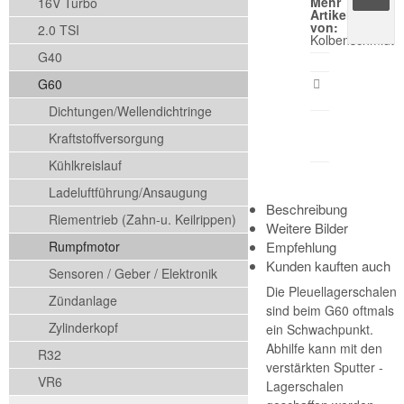
Mehr
16V Turbo
Artikel
von:
2.0 TSI
Kolbenschmidt
G40
G60
Artikeldatenb
drucken
Dichtungen/Wellendichtringe
Frage
zum
Kraftstoffversorgung
Produkt
Kühlkreislauf
Ladeluftführung/Ansaugung
Beschreibung
Riementrieb (Zahn-u. Keilrippen)
Weitere Bilder
Rumpfmotor
Empfehlung
Kunden kauften auch
Sensoren / Geber / Elektronik
Die Pleuellagerschalen
Zündanlage
sind beim G60 oftmals
Zylinderkopf
ein Schwachpunkt.
Abhilfe kann mit den
R32
verstärkten Sputter -
VR6
Lagerschalen