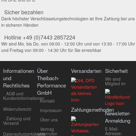
Sicher bezahlen
Dank höchster Verschlüsselungstechnologien ist Ihre Zahlung bei uns
in sicheren Händen
Hotline +49 (0)7443 2857224
Wir sind Mo. bis Do. von 09:00 - 12:00 Uhr und von 13:30 - 17:00 Uhr
und Freitag von 09:00 - 14:30 Uhr für Sie erreichbar
Informationen
Über
Versandarten
Sicherheit
und
Theibach-
Wir sind
Mitglied im
Rechtliches
Performance
GmbH
AGB und
Kundeninformationen
Kontakt
Zahlungsmethoden
Widerrufsrecht
Impressum
Newsletter-
Zahlung und
Über uns
Anmeldung
Versand
E-Mail-
Vertrag
Adresse:
widerrufen
Datenschutzerklärung