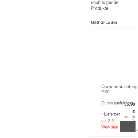
noch folgende
Produkte:
G60 G-Lader
Ölwannendichtung
G60
Gummiausführung
35,90
€
*
Lieferzeit:
inkl. 19
ca. 2-5
%
MwSt.
Werktage
zzgl.
Versand