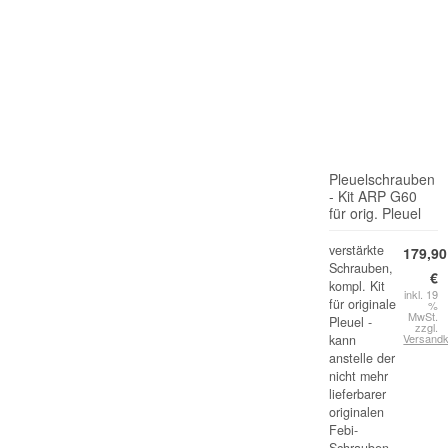
Pleuelschrauben
- Kit ARP G60
für orig. Pleuel
verstärkte
179,90
Schrauben,
€
kompl. Kit
inkl. 19
für originale
%
MwSt.
Pleuel -
zzgl.
Versand
kann
anstelle der
nicht mehr
lieferbarer
originalen
Febi-