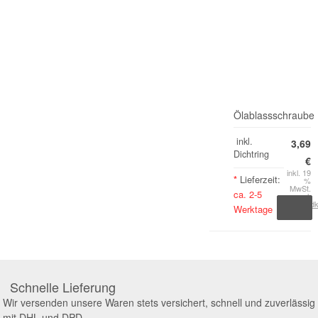
Ölablassschraube
inkl.
3,69
Dichtring
€
inkl. 19
*
Lieferzeit:
%
MwSt.
ca. 2-5
zzgl.
Versand
Werktage
Schnelle Lieferung
Wir versenden unsere Waren stets versichert, schnell und zuverlässig
mit DHL und DPD