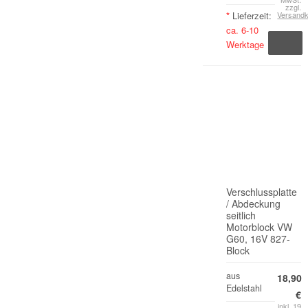
zzgl.
*
Lieferzeit:
Versand
ca. 6-10
Werktage
Verschlussplatte
/ Abdeckung
seitlich
Motorblock VW
G60, 16V 827-
Block
aus
18,90
Edelstahl
€
inkl. 19