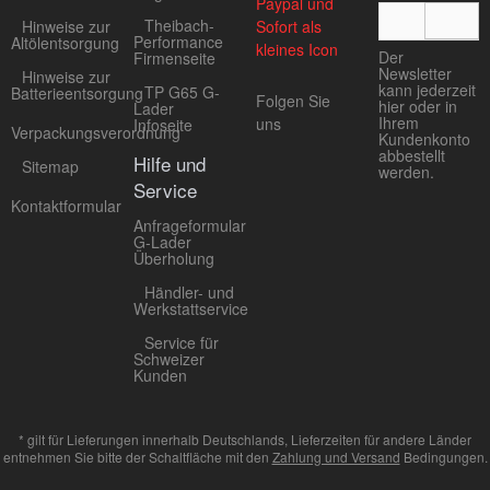
Theibach-
Hinweise zur
Performance
Altölentsorgung
Der
Firmenseite
Newsletter
Hinweise zur
kann jederzeit
TP G65 G-
Batterieentsorgung
Folgen Sie
hier oder in
Lader
Ihrem
uns
Infoseite
Verpackungsverordnung
Kundenkonto
abbestellt
Hilfe und
Sitemap
werden.
Service
Kontaktformular
Anfrageformular
G-Lader
Überholung
Händler- und
Werkstattservice
Service für
Schweizer
Kunden
* gilt für Lieferungen innerhalb Deutschlands, Lieferzeiten für andere Länder
entnehmen Sie bitte der Schaltfläche mit den
Zahlung und Versand
Bedingungen.