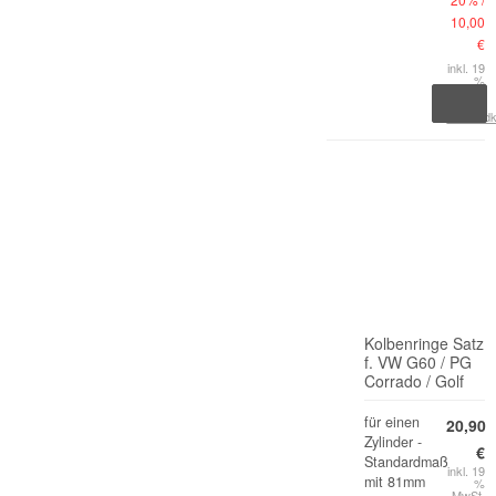
10,00
€
inkl. 19
%
MwSt.
zzgl.
Versand
Kolbenringe Satz
f. VW G60 / PG
Corrado / Golf
für einen
20,90
Zylinder -
€
Standardmaß
inkl. 19
mit 81mm
%
MwSt.