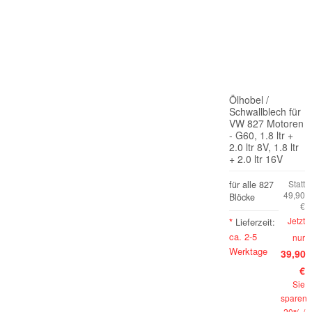
Ölhobel /
Schwallblech für
VW 827 Motoren
- G60, 1.8 ltr +
2.0 ltr 8V, 1.8 ltr
+ 2.0 ltr 16V
Statt
für alle 827
49,90
Blöcke
€
Jetzt
*
Lieferzeit:
ca. 2-5
nur
Werktage
39,90
€
Sie
sparen
20% /