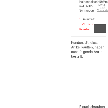
Kolbenbolzendurchm
%
MwSt.
inkl. ARP-
zzgl.
Versand
Schrauben
*
Lieferzeit:
z.Zt. nicht
lieferbar
Kunden, die diesen
Artikel kauften, haben
auch folgende Artikel
bestellt:
Pleuelschrauben