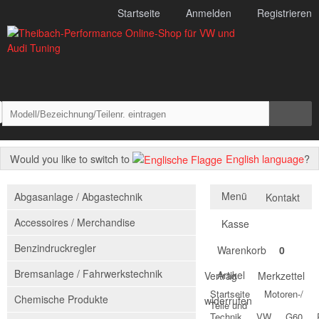
Startseite
Anmelden
Registrieren
Would you like to switch to
English language
?
Menü
Abgasanlage / Abgastechnik
Kontakt
Accessoires / Merchandise
Kasse
Benzindruckregler
Warenkorb
0
Bremsanlage / Fahrwerkstechnik
Artikel
Vertrag
Merkzettel
Startseite
Motoren-/
Chemische Produkte
widerrufen
Teile und
Technik
VW
G60