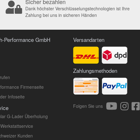
Sicher bezahlen
Dank höchster Verschlüsselungstechnologien ist Ihre
Zahlung bei uns in sicheren Händen
ch-Performance GmbH
Versandarten
Zahlungsmethoden
rufen
formance Firmenseite
er Infoseite
Folgen Sie uns
vice
lar G-Lader Überholung
 Werkstattservice
Schweizer Kunden