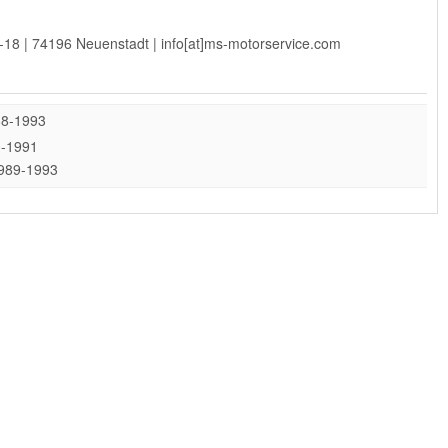
-18 | 74196 Neuenstadt | info[at]ms-motorservice.com
88-1993
0-1991
1989-1993