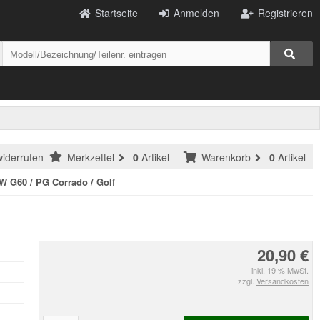
Startseite
Anmelden
Registrieren
widerrufen
Merkzettel
0
Artikel
Warenkorb
0
Artikel
VW G60 / PG Corrado / Golf
20,90 €
inkl. 19 % MwSt.
zzgl.
Versandkosten