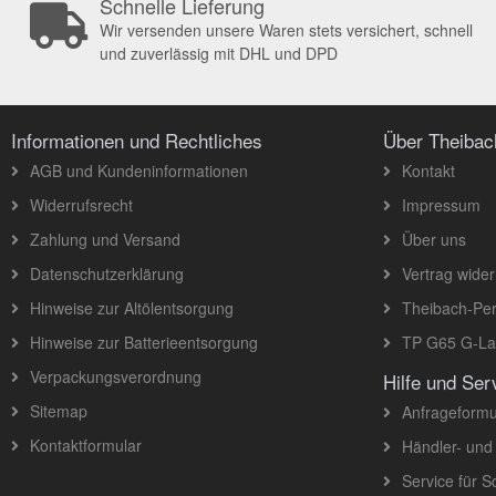
Schnelle Lieferung
Wir versenden unsere Waren stets versichert, schnell
und zuverlässig mit DHL und DPD
Informationen und Rechtliches
Über Theiba
AGB und Kundeninformationen
Kontakt
Widerrufsrecht
Impressum
Zahlung und Versand
Über uns
Datenschutzerklärung
Vertrag wider
Hinweise zur Altölentsorgung
Theibach-Per
Hinweise zur Batterieentsorgung
TP G65 G-Lad
Verpackungsverordnung
Hilfe und Ser
Sitemap
Anfrageformu
Kontaktformular
Händler- und
Service für 