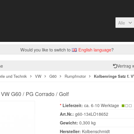
Alle
Would you like to switch to
English language
?
se
Vertrag 
eile und Technik
VW
G60
Rumpfmotor
Kolbenringe Satz f. 
. VW G60 / PG Corrado / Golf
*
Lieferzeit:
ca. 6-10 Werktage
Art.Nr.:
g60-134LO18652
Gewicht:
0,300 kg
Hersteller:
Kolbenschmidt