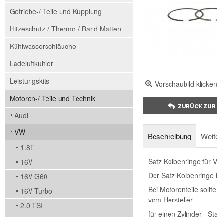
Getriebe-/ Teile und Kupplung
Hitzeschutz-/ Thermo-/ Band Matten
Kühlwasserschläuche
Ladeluftkühler
Leistungskits
Vorschaubild klicken
Motoren-/ Teile und Technik
ZURÜCK ZUR 
Audi
VW
Beschreibung
Weite
1.8T
Satz Kolbenringe für
16V
Der Satz Kolbenringe 
16V G60
Bei Motorenteile sollt
16V Turbo
vom Hersteller.
2.0 TSI
für einen Zylinder - 