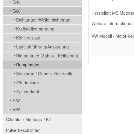
G40
G60
Hersteller: MS Motors
Dichtungen/Wellendichtringe
Weitere Informationen
Kraftstoffversorgung
VW Modell / Motor-Ke
Kühlkreislauf
Ladeluftführung/Ansaugung
Riementrieb (Zahn-u. Keilrippen)
Rumpfmotor
Sensoren / Geber / Elektronik
Zündanlage
Zylinderkopf
R32
VR6
Ölkühler-/ Montage-/ Kit
Pulverbeschichten