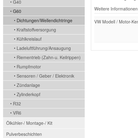
G40
Weitere Informationen
G60
Dichtungen/Wellendichtringe
VW Modell / Motor-Ke
Kraftstoffversorgung
Kühlkreislauf
Ladeluftführung/Ansaugung
Riementrieb (Zahn-u. Keilrippen)
Rumpfmotor
Sensoren / Geber / Elektronik
Zündanlage
Zylinderkopf
R32
VR6
Ölkühler-/ Montage-/ Kit
Pulverbeschichten