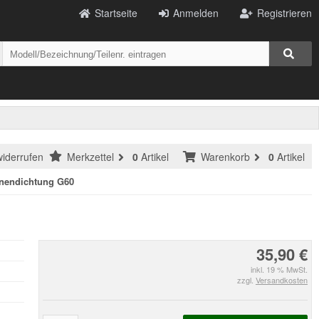
Startseite
Anmelden
Registrieren
widerrufen
Merkzettel
0
Artikel
Warenkorb
0
Artikel
nendichtung G60
35,90 €
inkl. 19 % MwSt.
zzgl.
Versandkosten