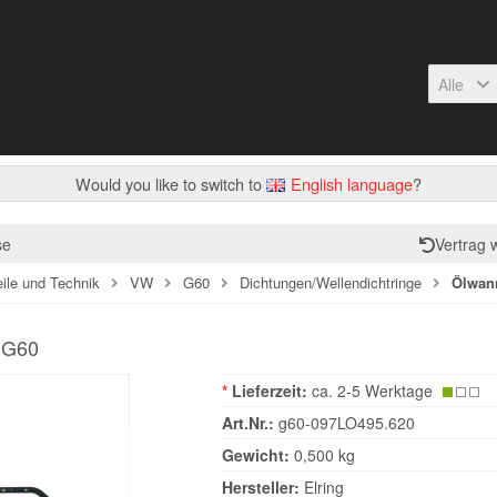
Alle
Would you like to switch to
English language
?
se
Vertrag 
eile und Technik
VW
G60
Dichtungen/Wellendichtringe
Ölwan
 G60
*
Lieferzeit:
ca. 2-5 Werktage
Art.Nr.:
g60-097LO495.620
Gewicht:
0,500 kg
Hersteller:
Elring