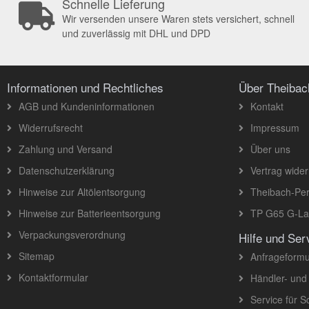
Schnelle Lieferung
Wir versenden unsere Waren stets versichert, schnell
und zuverlässig mit DHL und DPD
Informationen und Rechtliches
Über Theiba
AGB und Kundeninformationen
Kontakt
Widerrufsrecht
Impressum
Zahlung und Versand
Über uns
Datenschutzerklärung
Vertrag wider
Hinweise zur Altölentsorgung
Theibach-Per
Hinweise zur Batterieentsorgung
TP G65 G-Lad
Verpackungsverordnung
Hilfe und Ser
Sitemap
Anfrageformu
Kontaktformular
Händler- und
Service für 