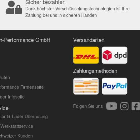
Sicher bezahlen
Dank höchster Verschlüsselungstechnologien ist Ihre
Zahlung bei uns in sicheren Händen
ch-Performance GmbH
Versandarten
Zahlungsmethoden
rufen
formance Firmenseite
er Infoseite
Folgen Sie uns
vice
lar G-Lader Überholung
 Werkstattservice
Schweizer Kunden