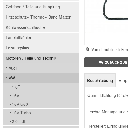
Getriebe-/ Teile und Kupplung
Hitzeschutz-/ Thermo-/ Band Matten
Kühlwasserschläuche
Ladeluftkühler
Leistungskits
Vorschaubild klicken
Motoren-/ Teile und Technik
ZURÜCK ZUR 
Audi
VW
Beschreibung
Empf
1.8T
Gummidichtung für di
16V
16V G60
Leichte Montage und p
16V Turbo
2.0 TSI
Hersteller: ElringKlin