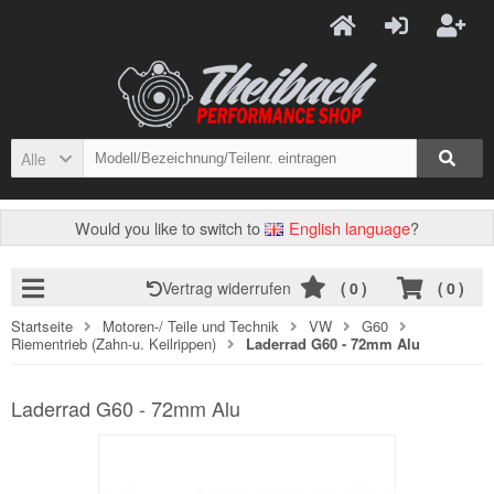
Alle
Would you like to switch to
English language
?
Vertrag widerrufen
(
0
)
(
0
)
Startseite
Motoren-/ Teile und Technik
VW
G60
Riementrieb (Zahn-u. Keilrippen)
Laderrad G60 - 72mm Alu
Laderrad G60 - 72mm Alu