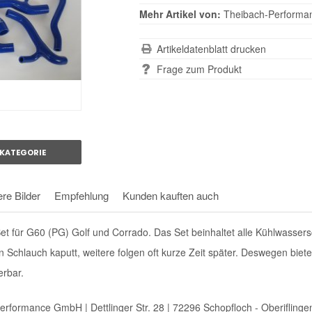
Mehr Artikel von:
Theibach-Performa
Artikeldatenblatt drucken
Frage zum Produkt
KATEGORIE
re Bilder
Empfehlung
Kunden kauften auch
t für G60 (PG) Golf und Corrado. Das Set beinhaltet alle Kühlwasser
in Schlauch kaputt, weitere folgen oft kurze Zeit später. Deswegen biete
erbar.
Performance GmbH | Dettlinger Str. 28 | 72296 Schopfloch - Oberiflinge