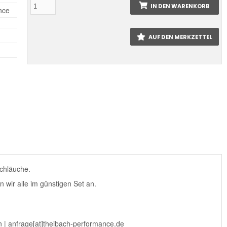
IN DEN WARENKORB
nce
AUF DEN MERKZETTEL
schläuche.
n wir alle im günstigen Set an.
n | anfrage[at]theibach-performance.de