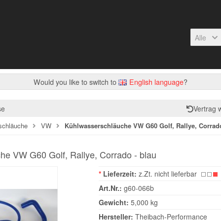
Alle
Would you like to switch to
English language
?
se
Vertrag 
schläuche
VW
Kühlwasserschläuche VW G60 Golf, Rallye, Corrado
he VW G60 Golf, Rallye, Corrado - blau
*
Lieferzeit:
z.Zt. nicht lieferbar
Art.Nr.:
g60-066b
Gewicht:
5,000 kg
Hersteller:
Theibach-Performance