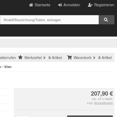
Startseite
Anmelden
Registrieren
widerrufen
Merkzettel
0
Artikel
Warenkorb
0
Artikel
 - blau
207,90 €
inkl. 19 % MwSt.
zzgl.
Versandkosten