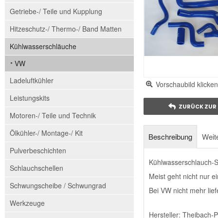
Getriebe-/ Teile und Kupplung
Hitzeschutz-/ Thermo-/ Band Matten
Kühlwasserschläuche
VW
Ladeluftkühler
Vorschaubild klicken
Leistungskits
ZURÜCK ZUR 
Motoren-/ Teile und Technik
Ölkühler-/ Montage-/ Kit
Beschreibung
Weite
Pulverbeschichten
Kühlwasserschlauch-Se
Schlauchschellen
Meist geht nicht nur e
Schwungscheibe / Schwungrad
Bei VW nicht mehr lief
Werkzeuge
Hersteller: Theibach-