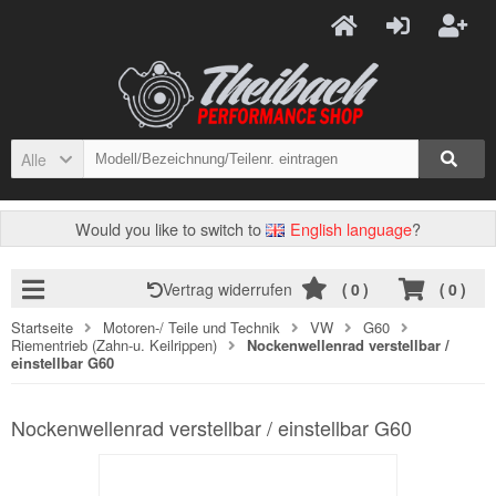
Alle
Would you like to switch to
English language
?
Vertrag widerrufen
(
0
)
(
0
)
Startseite
Motoren-/ Teile und Technik
VW
G60
Riementrieb (Zahn-u. Keilrippen)
Nockenwellenrad verstellbar /
einstellbar G60
Nockenwellenrad verstellbar / einstellbar G60