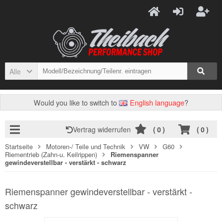
Alle
Would you like to switch to
English language
?
Vertrag widerrufen
(
0
)
(
0
)
Startseite
Motoren-/ Teile und Technik
VW
G60
Riementrieb (Zahn-u. Keilrippen)
Riemenspanner
gewindeverstellbar - verstärkt - schwarz
Riemenspanner gewindeverstellbar - verstärkt -
schwarz