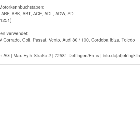
 Motorkennbuchstaben:
, ABF, ABK, ABT, ACE, ADL, ADW, SD
31251)
gen verwendet:
16V Corrado, Golf, Passat, Vento, Audi 80 / 100, Cordoba Ibiza, Toledo
ger AG | Max-Eyth-Straße 2 | 72581 Dettingen/Erms | info.de[at]elringkl