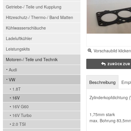
Getriebe-/ Teile und Kupplung
Hitzeschutz-/ Thermo-/ Band Matten
Kühlwasserschläuche
Ladeluftkühler
Leistungskits
Vorschaubild klicken
Motoren-/ Teile und Technik
ZURÜCK ZUR 
Audi
VW
Beschreibung
Empf
1.8T
Zylinderkopfdichtung 
16V
16V G60
1,75mm stark
16V Turbo
max. Bohrung 83,5m
2.0 TSI