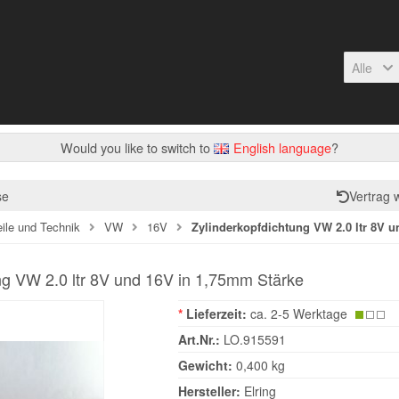
Alle
Would you like to switch to
English language
?
se
Vertrag 
eile und Technik
VW
16V
Zylinderkopfdichtung VW 2.0 ltr 8V 
ng VW 2.0 ltr 8V und 16V in 1,75mm Stärke
*
Lieferzeit:
ca. 2-5 Werktage
Art.Nr.:
LO.915591
Gewicht:
0,400 kg
Hersteller:
Elring