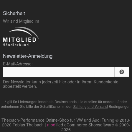
Sicherheit
Wir sind Mitglied im
Newsletter-Anmeldung
E-Mail-Adresse:
Der Newsletter kann jederzeit hier oder in Ihrem Kundenkonto
abbestellt werden.
* gilt für Lieferungen innerhalb Deutschlands, Lieferzeiten für andere Länder
entnehmen Sie bitte der Schaltfläche mit den
Zahlung und Versand
Bedingungen.
Theibach-Performance Online-Shop für VW und Audi Tuning © 2013-
2026 Tobias Theibach |
mod
ified eCommerce Shopsoftware © 2009-
2026