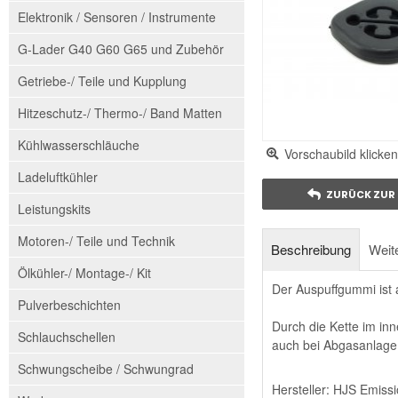
Elektronik / Sensoren / Instrumente
G-Lader G40 G60 G65 und Zubehör
Getriebe-/ Teile und Kupplung
Hitzeschutz-/ Thermo-/ Band Matten
Kühlwasserschläuche
Vorschaubild klicken
Ladeluftkühler
ZURÜCK ZUR 
Leistungskits
Motoren-/ Teile und Technik
Beschreibung
Weite
Ölkühler-/ Montage-/ Kit
Der Auspuffgummi ist a
Pulverbeschichten
Durch die Kette im in
Schlauchschellen
auch bei Abgasanlage
Schwungscheibe / Schwungrad
Hersteller: HJS Emiss