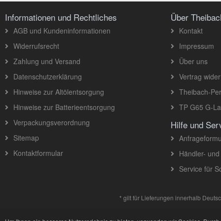
Informationen und Rechtliches
Über Theiba
AGB und Kundeninformationen
Kontakt
Widerrufsrecht
Impressum
Zahlung und Versand
Über uns
Datenschutzerklärung
Vertrag wider
Hinweise zur Altölentsorgung
Theibach-Per
Hinweise zur Batterieentsorgung
TP G65 G-Lad
Verpackungsverordnung
Hilfe und Ser
Sitemap
Anfrageformu
Kontaktformular
Händler- und
Service für 
* gilt für Lieferungen innerhalb Deut
Theibach-Performance Online-Shop