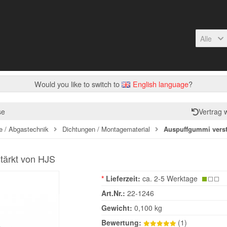
Alle
Would you like to switch to
English language
?
se
Vertrag 
e / Abgastechnik
Dichtungen / Montagematerial
Auspuffgummi verst
tärkt von HJS
*
Lieferzeit:
ca. 2-5 Werktage
Art.Nr.:
22-1246
Gewicht:
0,100 kg
Bewertung:
(1)