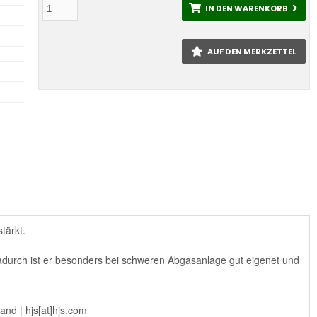
IN DEN WARENKORB
AUF DEN MERKZETTEL
tärkt.
adurch ist er besonders bei schweren Abgasanlage gut eigenet und
nd | hjs[at]hjs.com