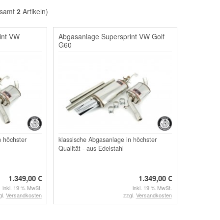
esamt
2
Artikeln)
int VW
Abgasanlage Supersprint VW Golf
G60
n höchster
klassische Abgasanlage in höchster
Qualität - aus Edelstahl
1.349,00 €
1.349,00 €
inkl. 19 % MwSt.
inkl. 19 % MwSt.
gl.
Versandkosten
zzgl.
Versandkosten