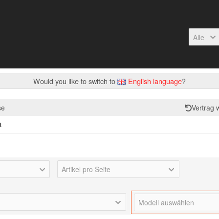
Alle
Would you like to switch to
English language
?
se
Vertrag 
t
Artikel pro Seite
Modell auswählen