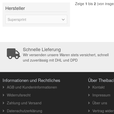
Zeige
1
bis
2
(von insg
Hersteller
Supersprint
Schnelle Lieferung
Wir versenden unsere Waren stets versichert, schnell
und zuverlässig mit DHL und DPD
Informationen und Rechtliches
Über Theiba
AGB und Kundeninformationen
Kontakt
Widerrufsrecht
Impressum
Zahlung und Versand
Über uns
Datenschutzerklärung
Vertrag wider