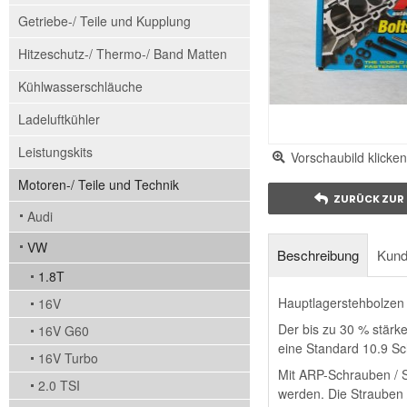
Getriebe-/ Teile und Kupplung
Hitzeschutz-/ Thermo-/ Band Matten
Kühlwasserschläuche
Ladeluftkühler
Leistungskits
Vorschaubild klicken
Motoren-/ Teile und Technik
ZURÜCK ZUR 
Audi
VW
Beschreibung
Kund
1.8T
Hauptlagerstehbolzen
16V
Der bis zu 30 % stärk
16V G60
eine Standard 10.9 Sc
16V Turbo
Mit ARP-Schrauben / S
2.0 TSI
werden. Die Strauben 