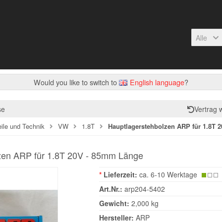
Alle
Would you like to switch to
English language
?
se
Vertrag 
eile und Technik
VW
1.8T
Hauptlagerstehbolzen ARP für 1.8T 
zen ARP für 1.8T 20V - 85mm Länge
*
Lieferzeit:
ca. 6-10 Werktage
Art.Nr.:
arp204-5402
Gewicht:
2,000 kg
Hersteller:
ARP