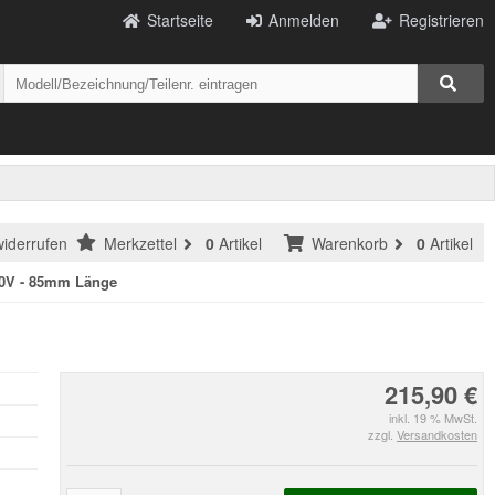
Startseite
Anmelden
Registrieren
widerrufen
Merkzettel
0
Artikel
Warenkorb
0
Artikel
20V - 85mm Länge
215,90 €
inkl. 19 % MwSt.
zzgl.
Versandkosten