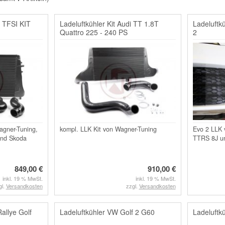
0 TFSI KIT
Ladeluftkühler Kit Audi TT 1.8T
Ladeluftk
Quattro 225 - 240 PS
2
agner-Tuning,
kompl. LLK Kit von Wagner-Tuning
Evo 2 LLK 
 und Skoda
TTRS 8J un
849,00 €
910,00 €
inkl. 19 % MwSt.
inkl. 19 % MwSt.
gl.
Versandkosten
zzgl.
Versandkosten
allye Golf
Ladeluftkühler VW Golf 2 G60
Ladeluftk