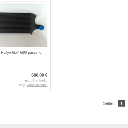
r Rallye-Golf G60 passend,
680,00 €
inkl. 19 % MwSt.
zzgl.
Versandkosten
Seiten:
1