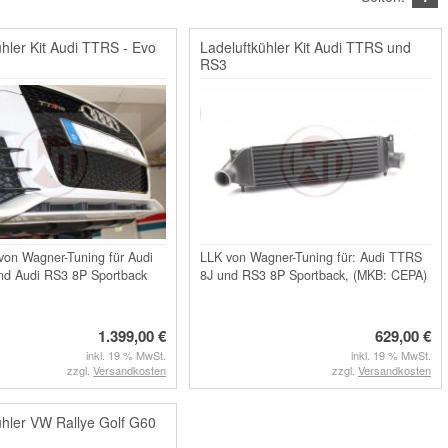
ühler Kit Audi TTRS - Evo
Ladeluftkühler Kit Audi TTRS und
RS3
von Wagner-Tuning für Audi
LLK von Wagner-Tuning für: Audi TTRS
d Audi RS3 8P Sportback
8J und RS3 8P Sportback, (MKB: CEPA)
1.399,00 €
629,00 €
inkl. 19 % MwSt.
inkl. 19 % MwSt.
zzgl.
Versandkosten
zzgl.
Versandkosten
ühler VW Rallye Golf G60