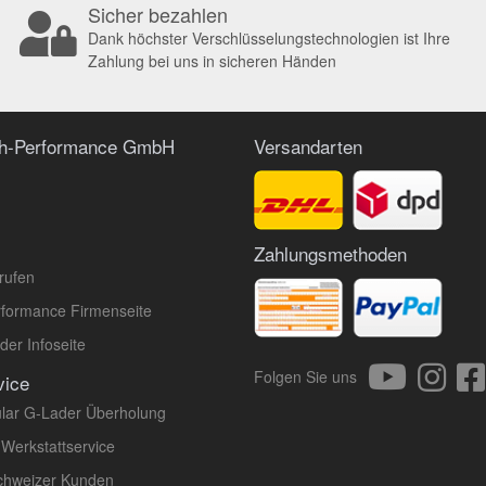
Sicher bezahlen
Dank höchster Verschlüsselungstechnologien ist Ihre
Zahlung bei uns in sicheren Händen
ch-Performance GmbH
Versandarten
Zahlungsmethoden
rufen
formance Firmenseite
er Infoseite
Folgen Sie uns
vice
lar G-Lader Überholung
 Werkstattservice
Schweizer Kunden