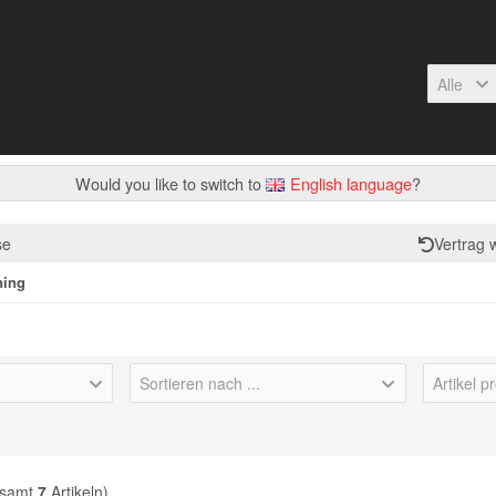
Alle
Would you like to switch to
English language
?
se
Vertrag 
ning
Sortieren nach ...
Artikel p
esamt
7
Artikeln)