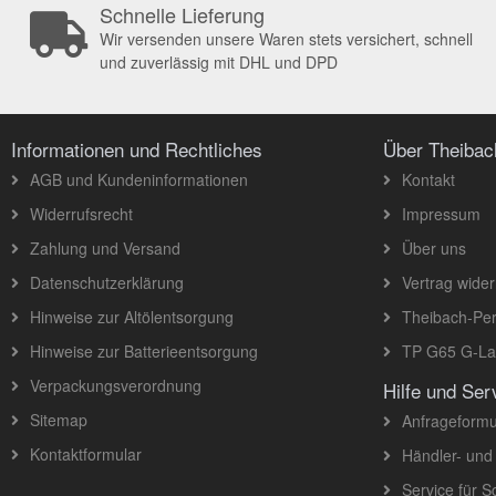
Schnelle Lieferung
Wir versenden unsere Waren stets versichert, schnell
und zuverlässig mit DHL und DPD
Informationen und Rechtliches
Über Theiba
AGB und Kundeninformationen
Kontakt
Widerrufsrecht
Impressum
Zahlung und Versand
Über uns
Datenschutzerklärung
Vertrag wider
Hinweise zur Altölentsorgung
Theibach-Per
Hinweise zur Batterieentsorgung
TP G65 G-Lad
Verpackungsverordnung
Hilfe und Ser
Sitemap
Anfrageformu
Kontaktformular
Händler- und
Service für 