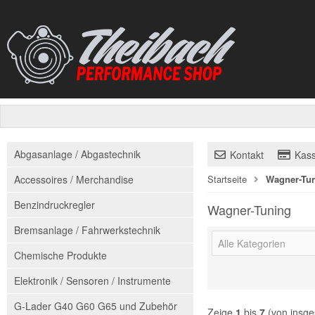
Abgasanlage / Abgastechnik
Kontakt
Kas
Accessoires / Merchandise
Startseite
Wagner-Tu
Benzindruckregler
Wagner-Tuning
Bremsanlage / Fahrwerkstechnik
Alle Kategorien
Chemische Produkte
Elektronik / Sensoren / Instrumente
G-Lader G40 G60 G65 und Zubehör
Zeige
1
bis
7
(von insg