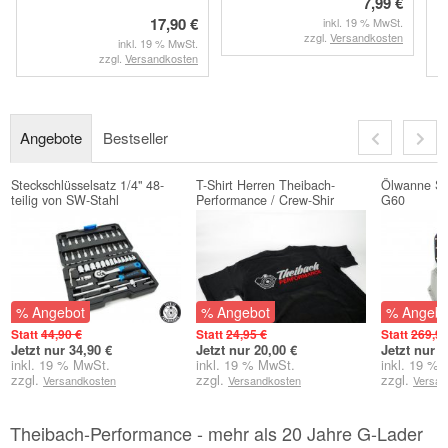
7,99 €
17,90 €
inkl. 19 % MwSt.
zzgl.
Versandkosten
inkl. 19 % MwSt.
zzgl.
Versandkosten
Angebote
Bestseller
Steckschlüsselsatz 1/4" 48-
T-Shirt Herren Theibach-
Ölwanne Sc
teilig von SW-Stahl
Performance / Crew-Shir
G60
% Angebot
% Angebot
% Angebo
Statt
44,90 €
Statt
24,95 €
Statt
269,90
Jetzt nur 34,90 €
Jetzt nur 20,00 €
Jetzt nur 2
inkl. 19 % MwSt.
inkl. 19 % MwSt.
inkl. 19 %
zzgl.
zzgl.
zzgl.
Versandkosten
Versandkosten
Versan
Theibach-Performance - mehr als 20 Jahre G-Lader