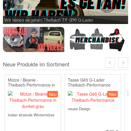
Wir haben es getan! Theibach TP G70 G-Lader
Neue Produkte im Sortiment
Mütze / Beanie -
Tasse G65 G-Lader
S
Theibach-Performance in
Theibach-Performance
1
dunkel-grau
L
Neu
Neu
neues Design
locker sitzende Wintermütze
i