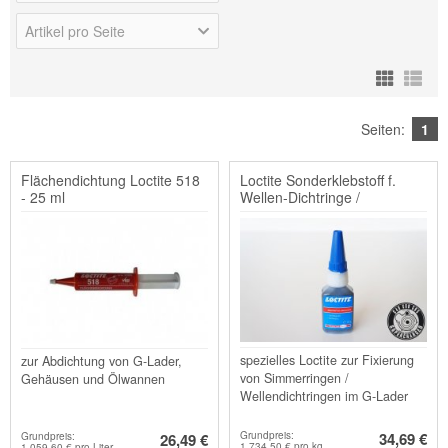
Artikel pro Seite
Seiten:
1
Flächendichtung Loctite 518
Loctite Sonderklebstoff f.
- 25 ml
Wellen-Dichtringe /
Simmerringe - Kleber - ...
spezielles Loctite zur Fixierung
zur Abdichtung von G-Lader,
von Simmerringen /
Gehäusen und Ölwannen
Wellendichtringen im G-Lader
Grundpreis:
34,69 €
Grundpreis:
26,49 €
1.734,50 € pro kg
1.059,60 € pro Liter