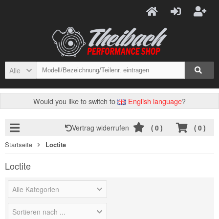
Alle
Would you like to switch to
English language
?
Vertrag widerrufen
(
0
)
(
0
)
Startseite
Loctite
Loctite
Alle Kategorien
Sortieren nach ...