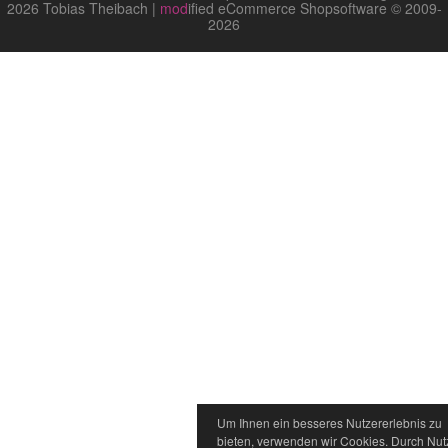
2026 Tobias Theibach |
mod
ified eCommerce Shopsoftware © 2009-
2026
Um Ihnen ein besseres Nutzererlebnis zu
bieten, verwenden wir Cookies. Durch Nu