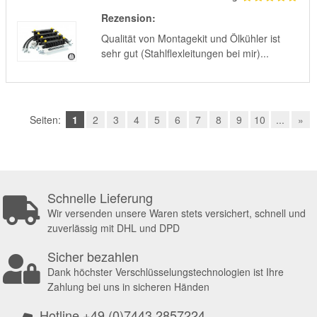
Rezension:
Qualität von Montagekit und Ölkühler ist
sehr gut (Stahlflexleitungen bei mir)...
Seiten:
1
2
3
4
5
6
7
8
9
10
...
»
Schnelle Lieferung
Wir versenden unsere Waren stets versichert, schnell und
zuverlässig mit DHL und DPD
Sicher bezahlen
Dank höchster Verschlüsselungstechnologien ist Ihre
Zahlung bei uns in sicheren Händen
Hotline +49 (0)7443 2857224